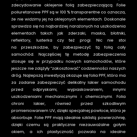
zdecydowanie oklejenie folią zabezpieczającą. Folie
poliuretanowe PPF są w 100 % transparentne co oznacza,
że nie widzimy jej na oklejonych elementach. Doskonale
sprawdza się na najbardziej narażonych na uszkodzenia
elementach takich jak zderzaki, maska, błotniki,
reflektory, lusterka czy też progi. Nic nie stoi
na przeszkodzie, by zabezpieczyć tą folią cały
samochód. Najczęściej tę metodę zabezpieczenia
stosuje się w przypadku nowych samochodów, które
jeszcze nie zdążyły “zakosztować” codzienności naszych
dróg. Najlepszą inwestycją okazuje się folia PPF, która ma
za zadanie zabezpieczyć delikatny lakier samochodu
przed odpryskami, wypiaskowaniem, innymi
uszkodzeniami mechanicznymi i chemicznymi. Folia
chroni lakier, również przed szkodliwym
promieniowaniem UV, dzięki specjalnej powłoce, która je
absorbuje. Folie PPF mają idealnie szklistą powierzchnię,
dzięki czemu są praktycznie niezauważalne gołym
okiem, a ich plastyczność pozwala na idealne