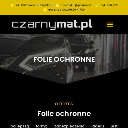
44-100 Gliwice ul. Młyńska 8
ms.smyku@gmail.com
514-966-223
Godziny pracy: 09:00 - 17:00
FOLIE OCHRONNE
OFERTA
Folie ochronne
Najlepszą formą zabezpieczenia lakieru jest