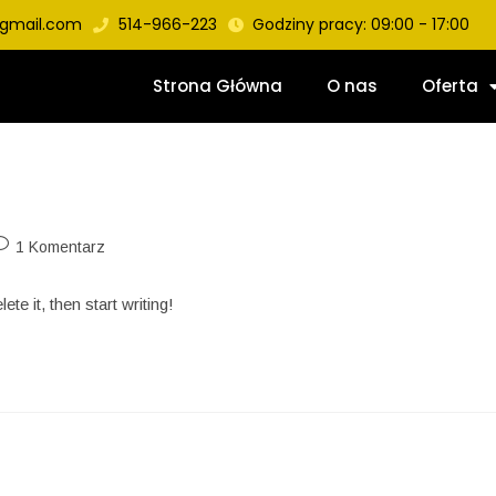
gmail.com
514-966-223
Godziny pracy: 09:00 - 17:00
Strona Główna
O nas
Oferta
1 Komentarz
te it, then start writing!