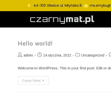
44-100 Gliwice ul. Młyńska 8
ms.smyku@
Hello world!
admin
14 stycznia, 2022
Uncategorized
Welcome to WordPress. This is your first post. Edit or dele
Czytaj Dalej